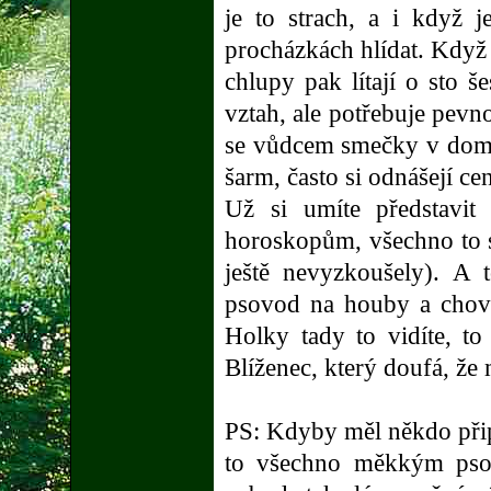
je to strach, a i když 
procházkách hlídat. Když
chlupy pak lítají o sto š
vztah, ale potřebuje pevn
se vůdcem smečky v domác
šarm, často si odnášejí ce
Už si umíte představit
horoskopům, všechno to se
ještě nevyzkoušely). A
psovod na houby a chova
Holky tady to vidíte, to
Blíženec, který doufá, ž
PS: Kdyby měl někdo přip
to všechno měkkým psov