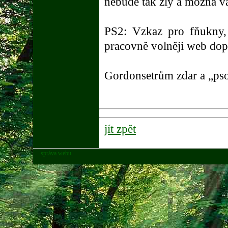
nebude tak zlý a možná v
PS2: Vzkaz pro fňukny,
pracovně volněji web dopl
Gordonsetrům zdar a „ps
jít zpět
správa webu