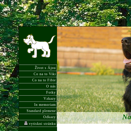
Život s Ájou
Co na to Viki
Co na to Fibie
O nás
Fotky
Vzkazy
In memoriam
Standard plemene
Na
Odkazy
vytiskni stránku