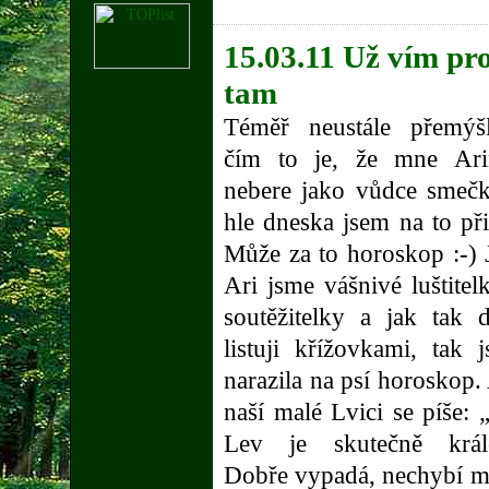
15.03.11 Už vím pro
tam
Téměř neustále přemýšl
čím to je, že mne Ari
nebere jako vůdce smeč
hle dneska jsem na to při
Může za to horoskop :-) 
Ari jsme vášnivé luštitel
soutěžitelky a jak tak 
listuji křížovkami, tak 
narazila na psí horoskop.
naší malé Lvici se píše: 
Lev je skutečně král
Dobře vypadá, nechybí m