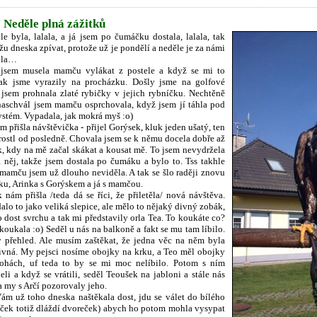
 Neděle plná zážitků
le byla, lalala, a já jsem po čumáčku dostala, lalala, tak
žu dneska zpívat, protože už je pondělí a neděle je za námi
byla…
 jsem musela mamču vylákat z postele a když se mi to
tak jsme vyrazily na procházku. Došly jsme na golfové
m jsem prohnala zlaté rybičky v jejich rybníčku. Nechtěně
naschvál jsem mamču osprchovala, když jsem jí táhla pod
ystém. Vypadala, jak mokrá myš :o)
 přišla návštěvička - přijel Gorýsek, kluk jeden ušatý, ten
rostl od posledně. Chovala jsem se k němu docela dobře až
, kdy na mě začal skákat a kousat mě. To jsem nevydržela
a něj, takže jsem dostala po čumáku a bylo to. Tss takhle
mamču jsem už dlouho neviděla. A tak se šlo raději znovu
ku, Arinka s Gorýskem a já s mamčou.
 nám přišla /teda dá se říci, že přiletěla/ nová návštěva.
lo to jako veliká slepice, ale mělo to nějaký divný zobák,
o dost svrchu a tak mi představily orla Tea. To koukáte co?
koukala :o) Seděl u nás na balkoně a fakt se mu tam líbilo.
 přehled. Ale musím zaštěkat, že jedna věc na něm byla
divná. My pejsci nosíme obojky na krku, a Teo měl obojky
ohách, uf teda to by se mi moc nelíbilo. Potom s ním
eli a když se vrátili, seděl Teoušek na jabloni a stále nás
a my s Arčí pozorovaly jeho.
ám už toho dneska naštěkala dost, jdu se válet do bílého
íček totiž dláždí dvoreček) abych ho potom mohla vysypat