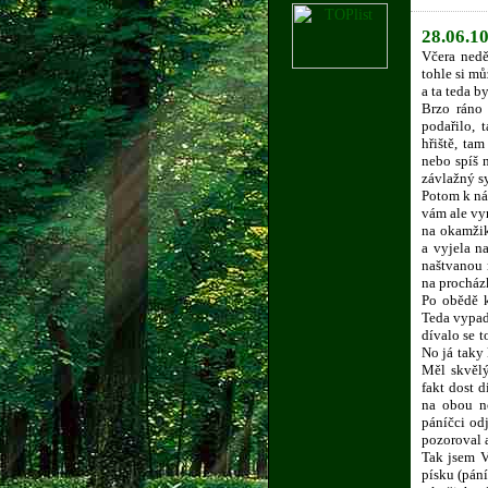
28.06.10
Včera nedě
tohle si mů
a ta teda 
Brzo ráno
podařilo, 
hřiště, ta
nebo spíš 
závlažný s
Potom k nám
vám ale vy
na okamžik
a vyjela n
naštvanou 
na procház
Po obědě k
Teda vypada
dívalo se t
No já taky 
Měl skvělý
fakt dost 
na obou n
páníčci odj
pozoroval 
Tak jsem V
písku (pán