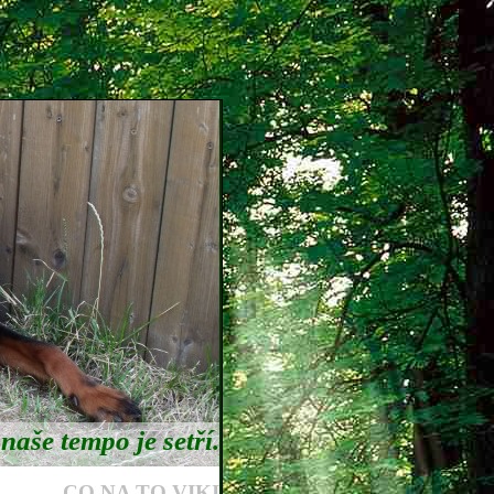
naše tempo je setří.
CO NA TO VIKI