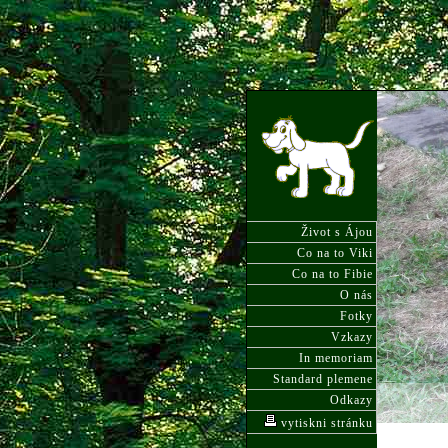
Život s Ájou
Co na to Viki
Co na to Fibie
O nás
Fotky
Vzkazy
In memoriam
Standard plemene
Odkazy
vytiskni stránku